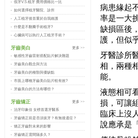
假牙V.S.植牙 費用價格比一比
病患緣起
如何選擇植牙醫院、診所
率是一大
人工植牙後首重於自我維護
什麼是不翻瓣手術植牙?
缺損區後
心臟病可以執行人工植牙手術？
護，但似乎
牙齒美白
更多 >>
牙醫診所
敏感性牙齒雷射搭配貼片解決難題
相，兩種
牙齒美白觀念與方法
牙齒美白的種類與優缺點
能。
市面上哪種牙齒美白貼片較有效?
牙齒美白的方法有哪些？
液態相可
損，可讓
牙齒矯正
更多 >>
治牙印象佳 女榜首選牙醫系
臨床上沒
牙齒矯正前是否須拔牙？有無後遺症？
說應承是
矯正牙齒對未來的影響
牙齒矯正需間隔多久？