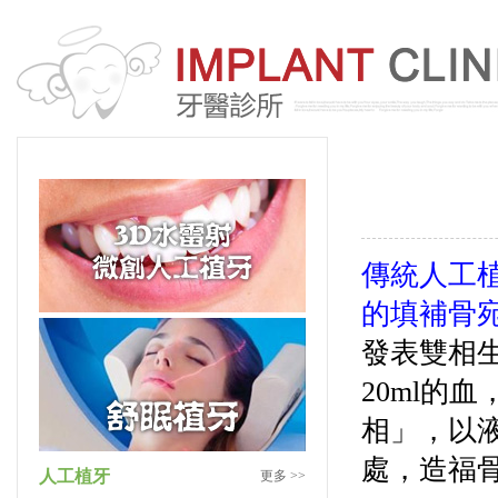
傳統
人工
的填補骨
發表雙相
20ml的
相」，以
處，造福
人工植牙
更多 >>