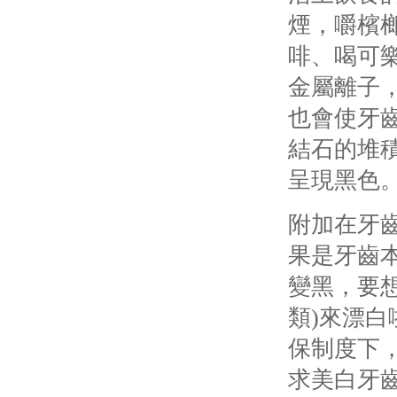
煙，嚼檳
啡、喝可
金屬離子
也會使牙
結石的堆
呈現黑色
附加在牙
果是牙齒
變黑，要
類
)
來漂白
保制度下
求美白牙