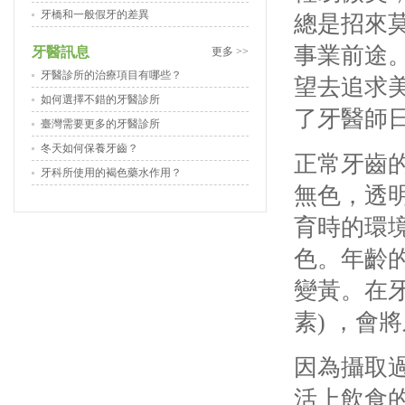
牙橋和一般假牙的差異
總是招來
事業前途
牙醫訊息
更多 >>
牙醫診所的治療項目有哪些？
望去追求
如何選擇不錯的牙醫診所
了牙醫師
臺灣需要更多的牙醫診所
冬天如何保養牙齒？
正常牙齒
牙科所使用的褐色藥水作用？
無色，透
育時的環
色。
年齡
變黃。
在
素
)
，會將
因為攝取
活上飲食