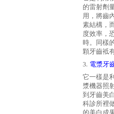
的雷射劑
用，將齒
素結構，
度效率，
時。
同樣
顆牙齒袛
3.
電漿牙
它一樣是
漿機器照
到牙齒美
科診所裡
的美白成