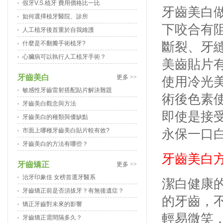
假牙V.S.植牙 費用價格比一比
牙齒美白
如何選擇植牙醫院、診所
下咬合有
人工植牙後首重於自我維護
什麼是不翻瓣手術植牙?
斷裂、牙
心臟病可以執行人工植牙手術？
美齒貼片
牙齒美白
更多 >>
使用冷光
敏感性牙齒雷射搭配貼片解決難題
術後色素
牙齒美白觀念與方法
即使是接
牙齒美白的種類與優缺點
市面上哪種牙齒美白貼片較有效?
永保一口
牙齒美白的方法有哪些？
牙齒美白
牙齒矯正
更多 >>
治牙印象佳 女榜首選牙醫系
潔白健康
牙齒矯正前是否須拔牙？有無後遺症？
的牙齒，
矯正牙齒對未來的影響
輕易微笑
牙齒矯正需間隔多久？