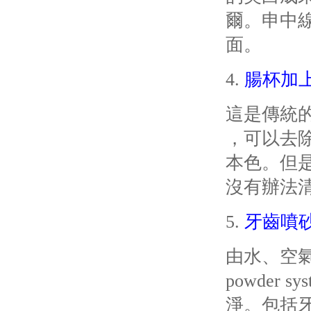
爾。
申中
面。
4.
腸杯加
這是傳統
，可以去
本色。
但
沒有辦法
5.
牙齒噴
由水、空
powder sy
淨。
包括