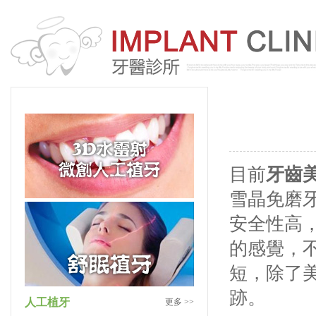
目前
牙齒
雪晶免磨
安全性高
的感覺，不
短，除了
跡。
人工植牙
更多 >>