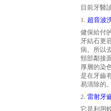
目前牙醫
1.
超音波
健保給付
牙結石更
病。
所以
頸部鄰接
厚層的染
是在牙齒
易清除的
2.
雷射牙
它是利用