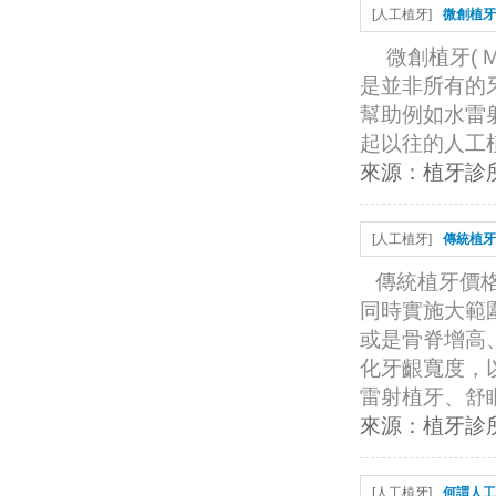
[
人工植牙
]
微創植牙
微創植牙( Mi
是並非所有的
幫助例如水雷
起以往的人工植
來源：
植牙診
[
人工植牙
]
傳統植牙
傳統植牙價
同時實施大範
或是骨脊增高
化牙齦寬度，
雷射植牙、舒眠
來源：
植牙診
[
人工植牙
]
何謂人工