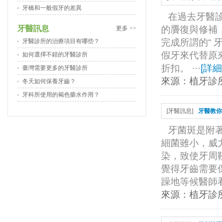
牙橋和一般假牙的差異
在過去牙醫
牙醫訊息
的贗復與修補
更多 >>
完成所謂的“ 
牙醫診所的治療項目有哪些？
假牙來代替原
如何選擇不錯的牙醫診所
折扣。 ···
[
詳細
臺灣需要更多的牙醫診所
來源：
植牙診
冬天如何保養牙齒？
牙科所使用的褐色藥水作用？
[
牙醫訊息
]
牙醫教你
牙菌斑是附
細菌雖小，威
染，致使牙周
覺得牙齒需要
躁地等候醫師看
來源：
植牙診