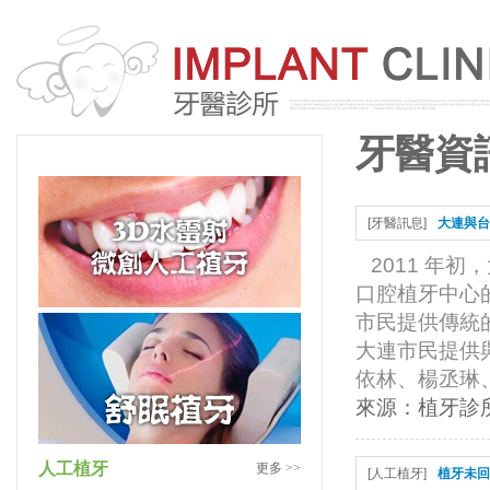
牙醫資
[
牙醫訊息
]
大連與台
2011 年
口腔植牙中心
市民提供傳統
大連市民提供
依林、楊丞琳、範
來源：
植牙診
人工植牙
更多 >>
[
人工植牙
]
植牙未回