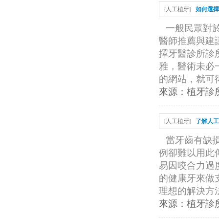
[
人工植牙
]
如何選擇
一般民眾對
醫師推薦與建
擇牙醫診所診
雅，醫術未必
的網站，就可得
來源：
植牙診
[
人工植牙
]
了解人工
當牙齒有缺
例卻難以用此
易因咬合力過
的健康牙來做
理想的解決方法
來源：
植牙診