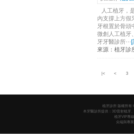
人工植牙，
內支撐上方假
牙根置於骨頭
微創人工植牙
牙牙醫診所···
[
來源：
植牙診
|<
<
3
植牙診所 版權所有 © 201
本牙醫診所提供：3D雷射植牙
植牙VIP專
尖端與專業