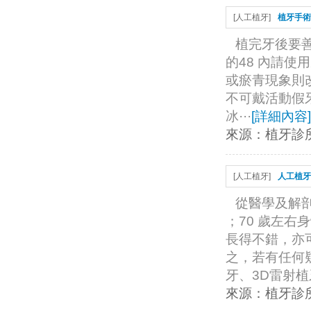
[
人工植牙
]
植牙手術
植完牙後要
的48 內請使
或瘀青現象則
不可戴活動假牙
冰···
[
詳細內容
]
來源：
植牙診
[
人工植牙
]
人工植牙
從醫學及解剖
；70 歲左右
長得不錯，亦
之，若有任何
牙、3D雷射植牙
來源：
植牙診