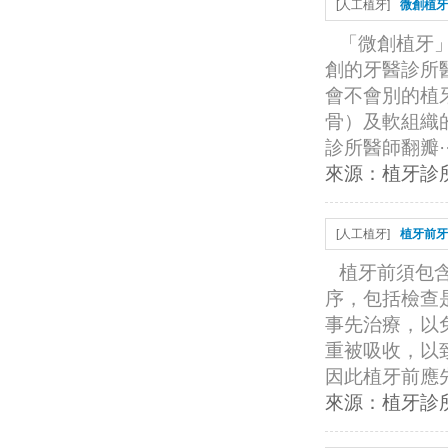
[
人工植牙
]
微創植牙
「微創植牙」
創的牙醫診所醫
會不會別的植
骨）及軟組織
診所醫師翻瓣··
來源：
植牙診
[
人工植牙
]
植牙前牙
植牙前須包
序，包括檢查
事先治療，以
重被吸收，以
因此植牙前應先
來源：
植牙診