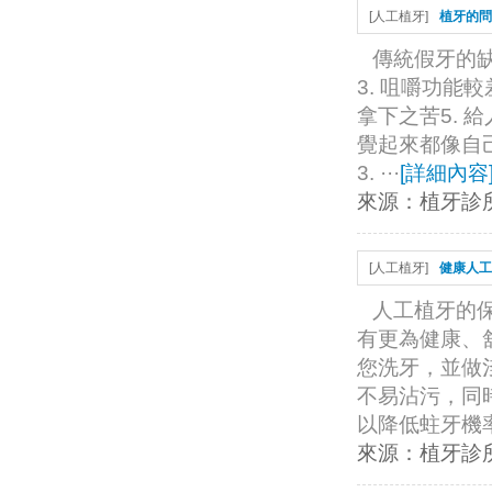
[
人工植牙
]
植牙的問
傳統假牙的缺
3. 咀嚼功能
拿下之苦5. 
覺起來都像自
3. ···
[
詳細內容
來源：
植牙診
[
人工植牙
]
健康人工
人工植牙的
有更為健康、
您洗牙，並做
不易沾污，同時
以降低蛀牙機率
來源：
植牙診