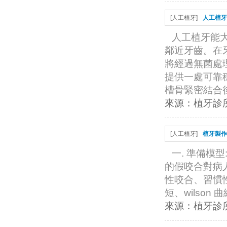
[
人工植牙
]
人工植牙
人工植牙能
鄰近牙齒。在
將經過無菌處
提供一處可靠
槽骨緊密結合後
來源：
植牙診
[
人工植牙
]
植牙製作
一. 準備模型
的假咬合對病人
性咬合、習慣
短、wilson 
來源：
植牙診