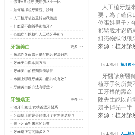
假牙V.S.植牙 費用價格比一比
人工植牙越
如何選擇植牙醫院、診所
要，為了確保
人工植牙後首重於自我維護
位張姓男子7
什麼是不翻瓣手術植牙?
都鬆脫才忍痛
心臟病可以執行人工植牙手術？
組織物狀似狼牙
來源：
植牙診
牙齒美白
更多 >>
敏感性牙齒雷射搭配貼片解決難題
牙齒美白觀念與方法
[
人工植牙
]
植牙後不
牙齒美白的種類與優缺點
牙醫診所醫
市面上哪種牙齒美白貼片較有效?
植牙手術所費
牙齒美白的方法有哪些？
工牙根的壽命
陳先生說以前
牙齒矯正
更多 >>
幾乎掉光一半，
治牙印象佳 女榜首選牙醫系
來源：
植牙診
牙齒矯正前是否須拔牙？有無後遺症？
矯正牙齒對未來的影響
牙齒矯正需間隔多久？
[
人工植牙
]
人工植牙